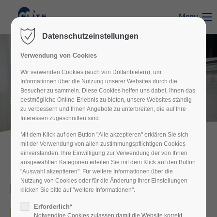
Menu
Der Eintrag "offcanvas-col1" existiert leider nicht.
Datenschutzeinstellungen
Verwendung von Cookies
Der Eintrag "offcanvas-col2" existiert leider nicht.
Bodenaufbereitung
Wir verwenden Cookies (auch von Drittanbietern), um
Informationen über die Nutzung unserer Websites durch die
Besucher zu sammeln. Diese Cookies helfen uns dabei, Ihnen das
Der Eintrag "offcanvas-col3" existiert leider nicht.
bestmögliche Online-Erlebnis zu bieten, unsere Websites ständig
Sauberkeit ist unsere Philosophie
zu verbessern und Ihnen Angebote zu unterbreiten, die auf Ihre
Interessen zugeschnitten sind.
Der Eintrag "offcanvas-col4" existiert leider nicht.
Mit dem Klick auf den Button "Alle akzeptieren" erklären Sie sich
mit der Verwendung von allen zustimmungspflichtigen Cookies
einverstanden. Ihre Einwilligung zur Verwendung der von Ihnen
ausgewählten Kategorien erteilen Sie mit dem Klick auf den Button
"Auswahl akzeptieren". Für weitere Informationen über die
Nutzung von Cookies oder für die Änderung Ihrer Einstellungen
Bodenaufbereitung
klicken Sie bitte auf "weitere Informationen".
Erforderlich*
Boden Reinigung
Notwendige Cookies zulassen damit die Website korrekt