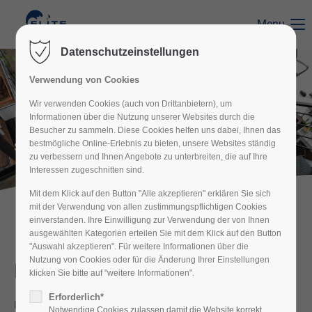
Menu
Der Eintrag "offcanvas-col1" existiert leider nicht.
Datenschutzeinstellungen
Verwendung von Cookies
Der Eintrag "offcanvas-col2" existiert leider nicht.
Industriereinigung
Wir verwenden Cookies (auch von Drittanbietern), um
Informationen über die Nutzung unserer Websites durch die
Besucher zu sammeln. Diese Cookies helfen uns dabei, Ihnen das
Der Eintrag "offcanvas-col3" existiert leider nicht.
bestmögliche Online-Erlebnis zu bieten, unsere Websites ständig
Sauberkeit ist unsere Philosophie
zu verbessern und Ihnen Angebote zu unterbreiten, die auf Ihre
Interessen zugeschnitten sind.
Der Eintrag "offcanvas-col4" existiert leider nicht.
Mit dem Klick auf den Button "Alle akzeptieren" erklären Sie sich
mit der Verwendung von allen zustimmungspflichtigen Cookies
einverstanden. Ihre Einwilligung zur Verwendung der von Ihnen
ausgewählten Kategorien erteilen Sie mit dem Klick auf den Button
"Auswahl akzeptieren". Für weitere Informationen über die
Nutzung von Cookies oder für die Änderung Ihrer Einstellungen
Industriereinigung
klicken Sie bitte auf "weitere Informationen".
Erforderlich*
Unsere Industriereinigung bietet maßgeschneiderte
Notwendige Cookies zulassen damit die Website korrekt